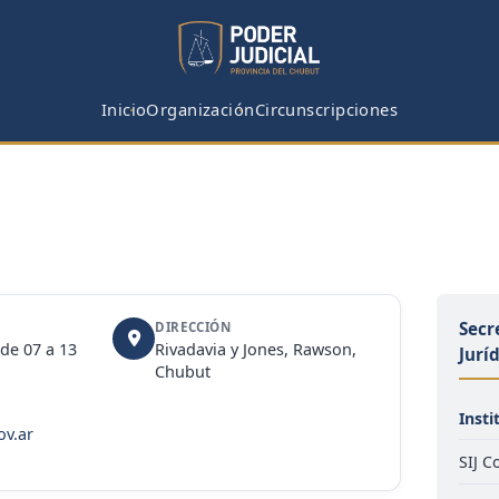
Inicio
Organización
Circunscripciones
Secr
DIRECCIÓN
de 07 a 13
Rivadavia y Jones, Rawson,
Jurí
Chubut
Insti
ov.ar
SIJ 