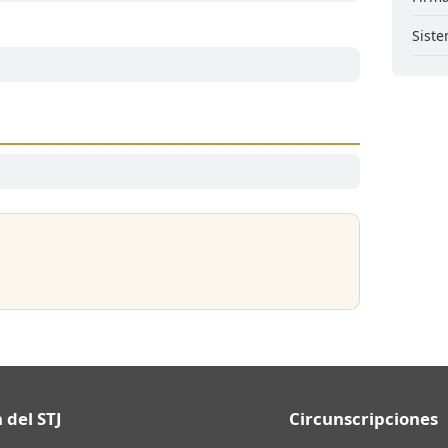
Siste
 del STJ
Circunscripciones