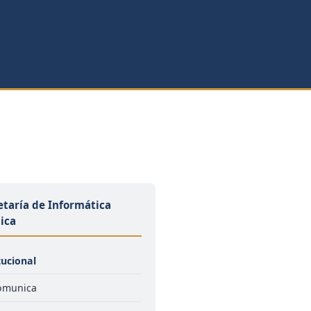
etaría de Informática
dica
tucional
Comunica