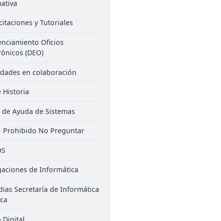
ativa
itaciones y Tutoriales
enciamiento Oficios
rónicos (DEO)
idades en colaboración
 Historia
 de Ayuda de Sistemas
- Prohibido No Preguntar
OS
gaciones de Informática
ias Secretaría de Informática
ica
 Digital