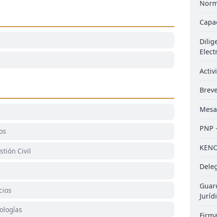
Norm
Capac
Dilig
Elect
Activ
Breve
Mesa
PNP 
os
KEN
tión Civil
Dele
Guard
cios
Juríd
ologías
Firma