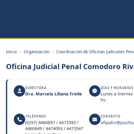
Inicio
›
Organización
›
Coordinación de Oficinas Judiciales Pen
Oficina Judicial Penal Comodoro Ri
DIRECTORA
DÍAS Y HORARIOS
Dra. Marcela Liliana Freile
Lunes a Viernes 
hs.
TELÉFONOS
CONTACTO
(0297) 4460697 / 4473393 /
ofijudcr@juschu
4460849 / 4474093 / 4473547