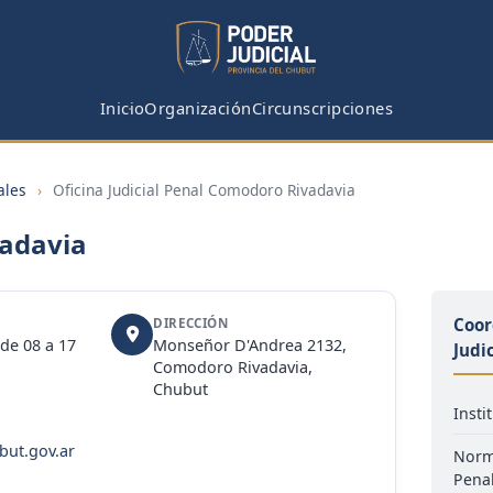
Inicio
Organización
Circunscripciones
ales
›
Oficina Judicial Penal Comodoro Rivadavia
vadavia
Coor
DIRECCIÓN
de 08 a 17
Monseñor D'Andrea 2132,
Judi
Comodoro Rivadavia,
Chubut
Insti
but.gov.ar
Norma
Pena