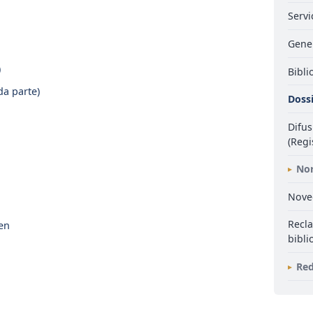
Servi
Gene
)
Bibli
da parte)
Doss
Difu
(Regi
Nor
Noved
Recl
en
bibli
Red