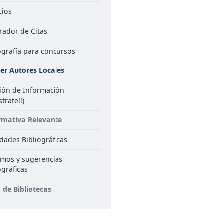
cios
rador de Citas
ografía para concursos
ier Autores Locales
sión de Información
strate!!)
mativa Relevante
ades Bibliográficas
amos y sugerencias
ográficas
 de Bibliotecas