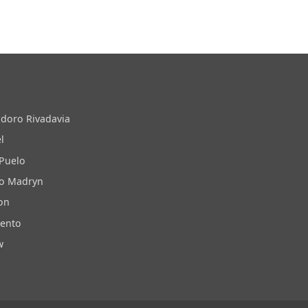
doro Rivadavia
l
 Puelo
to Madryn
on
iento
w