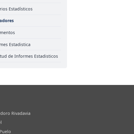
ios Estadísticos
cadores
mentos
mes Estadistica
itud de Informes Estadisticos
doro Rivadavia
l
 Puelo