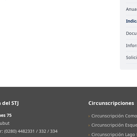
Anuar
Indi
Docu
Infor
Solic
 del STJ
Circunscripciones
nes 75
Circunscripción Como
ubut
Circunscripción Esque
 (0280) 4482331 / 332 / 334
Circunscripción Lago