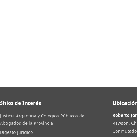
Sitios de Interés
Ubicación
Roberto Jo
Justicia Argentina y Colegios Públicos de
Rawson, Ch
Abogados de la Provincia
Conmutador:
Digesto Jurídico