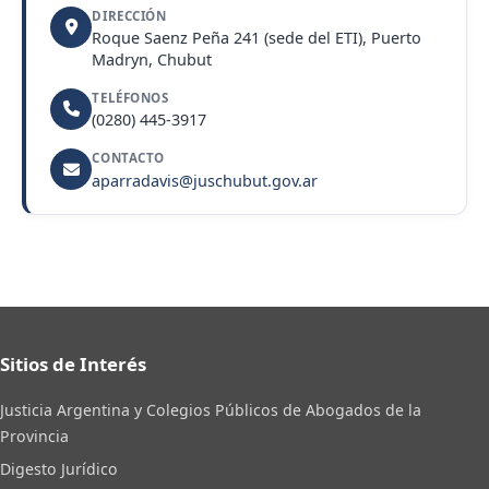
DIRECCIÓN
Roque Saenz Peña 241 (sede del ETI), Puerto
Madryn, Chubut
TELÉFONOS
(0280) 445-3917
CONTACTO
aparradavis@juschubut.gov.ar
Sitios de Interés
Justicia Argentina y Colegios Públicos de Abogados de la
Provincia
Digesto Jurídico