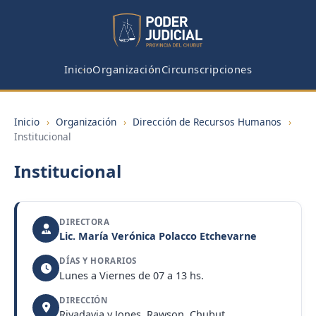
Inicio
Organización
Circunscripciones
Inicio
›
Organización
›
Dirección de Recursos Humanos
›
Institucional
Institucional
DIRECTORA
Lic. María Verónica Polacco Etchevarne
DÍAS Y HORARIOS
Lunes a Viernes de 07 a 13 hs.
DIRECCIÓN
Rivadavia y Jones, Rawson, Chubut