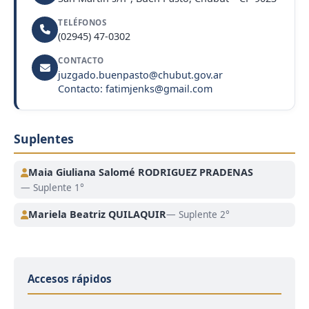
TELÉFONOS
(02945) 47-0302
CONTACTO
juzgado.buenpasto@chubut.gov.ar
Contacto: fatimjenks@gmail.com
Suplentes
Maia Giuliana Salomé RODRIGUEZ PRADENAS
— Suplente 1°
Mariela Beatriz QUILAQUIR
— Suplente 2°
Accesos rápidos