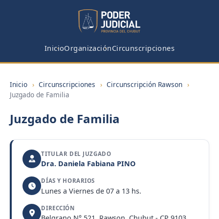
Inicio
Organización
Circunscripciones
Inicio
›
Circunscripciones
›
Circunscripción Rawson
›
Juzgado de Familia
Juzgado de Familia
TITULAR DEL JUZGADO
Dra. Daniela Fabiana PINO
DÍAS Y HORARIOS
Lunes a Viernes de 07 a 13 hs.
DIRECCIÓN
Belgrano N° 521, Rawson, Chubut - CP 9103