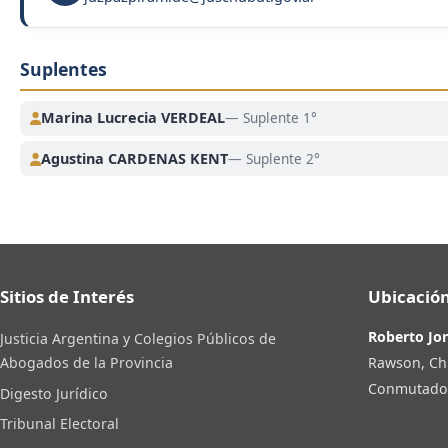
Suplentes
Marina Lucrecia VERDEAL
— Suplente 1°
Agustina CARDENAS KENT
— Suplente 2°
Sitios de Interés
Ubicación
Roberto Jo
Justicia Argentina y Colegios Públicos de
Rawson, Ch
Abogados de la Provincia
Conmutador:
Digesto Jurídico
Tribunal Electoral