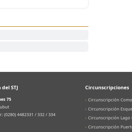
 del STJ
Circunscripciones
nes 75
Circunscripción Como
ubut
Circunscripción Esque
 (0280) 4482331 / 332 / 334
Circunscripción Lago
Circunscripción Puer