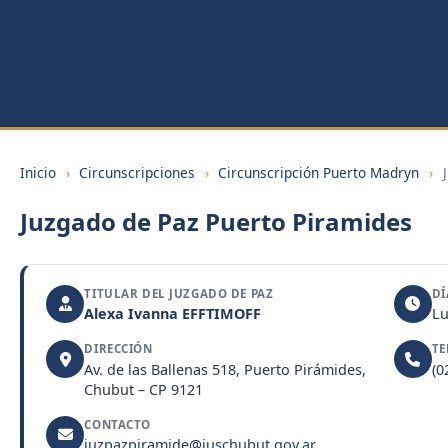
Inicio
›
Circunscripciones
›
Circunscripción Puerto Madryn
›
J
Juzgado de Paz Puerto Piramides
TITULAR DEL JUZGADO DE PAZ
DÍ
Alexa Ivanna EFFTIMOFF
Lu
DIRECCIÓN
TE
Av. de las Ballenas 518, Puerto Pirámides,
(0
Chubut – CP 9121
CONTACTO
juzpazpiramide@juschubut.gov.ar