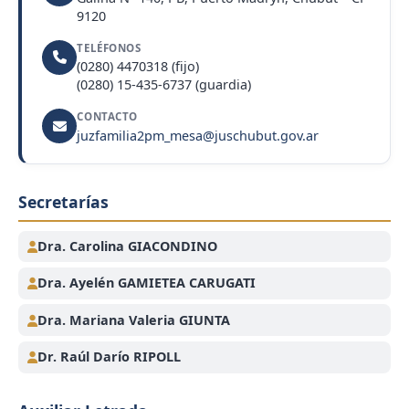
9120
TELÉFONOS
(0280) 4470318 (fijo)
(0280) 15-435-6737 (guardia)
CONTACTO
juzfamilia2pm_mesa@juschubut.gov.ar
Secretarías
Dra. Carolina GIACONDINO
Dra. Ayelén GAMIETEA CARUGATI
Dra. Mariana Valeria GIUNTA
Dr. Raúl Darío RIPOLL