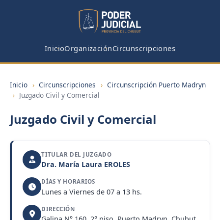
Inicio
Organización
Circunscripciones
Inicio
›
Circunscripciones
›
Circunscripción Puerto Madryn
›
Juzgado Civil y Comercial
Juzgado Civil y Comercial
TITULAR DEL JUZGADO
Dra. María Laura EROLES
DÍAS Y HORARIOS
Lunes a Viernes de 07 a 13 hs.
DIRECCIÓN
Galina N° 160, 2° piso, Puerto Madryn, Chubut