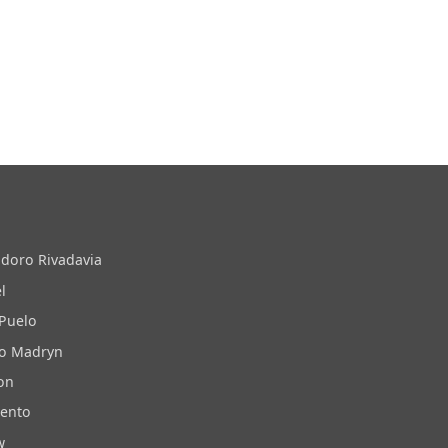
doro Rivadavia
l
 Puelo
to Madryn
on
iento
w