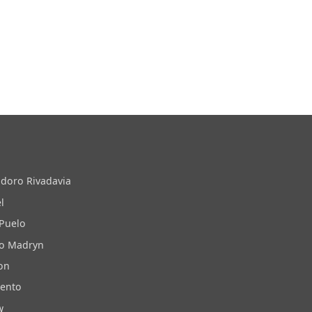
doro Rivadavia
l
 Puelo
to Madryn
on
iento
w