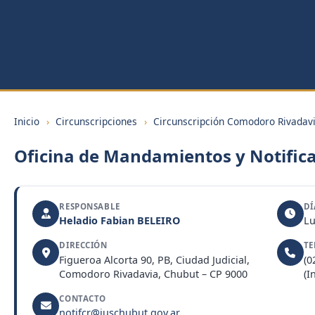
Inicio
›
Circunscripciones
›
Circunscripción Comodoro Rivadav
Oficina de Mandamientos y Notific
RESPONSABLE
DÍ
Heladio Fabian BELEIRO
Lu
DIRECCIÓN
TE
Figueroa Alcorta 90, PB, Ciudad Judicial,
(0
Comodoro Rivadavia, Chubut – CP 9000
(I
CONTACTO
notifcr@juschubut.gov.ar