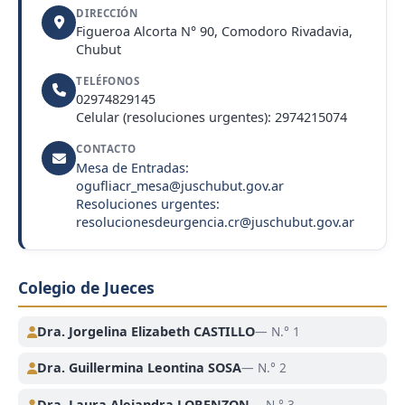
DIRECCIÓN
Figueroa Alcorta N° 90, Comodoro Rivadavia,
Chubut
TELÉFONOS
02974829145
Celular (resoluciones urgentes): 2974215074
CONTACTO
Mesa de Entradas:
ogufliacr_mesa@juschubut.gov.ar
Resoluciones urgentes:
resolucionesdeurgencia.cr@juschubut.gov.ar
Colegio de Jueces
Dra. Jorgelina Elizabeth CASTILLO
— N.° 1
Dra. Guillermina Leontina SOSA
— N.° 2
Dra. Laura Alejandra LORENZON
— N.° 3