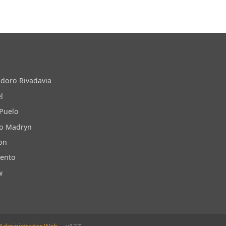
doro Rivadavia
l
 Puelo
to Madryn
on
iento
w