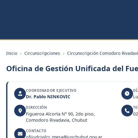
Inicio
›
Circunscripciones
›
Circunscripción Comodoro Rivadav
Oficina de Gestión Unificada del Fue
COORDINADOR EJECUTIVO
DÍ
Dr. Pablo NINKOVIC
Lu
DIRECCIÓN
TE
Figueroa Alcorta N° 90, 2do piso,
02
Comodoro Rivadavia, Chubut
CONTACTO
ofijudcivilcr_mesa@juschubut.gov.ar