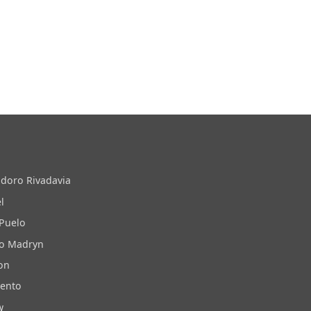
doro Rivadavia
l
 Puelo
to Madryn
on
iento
w