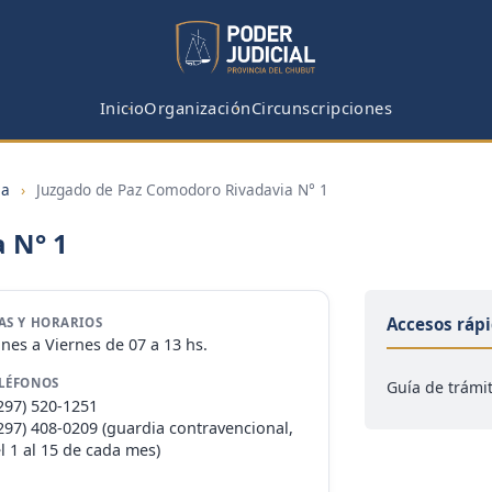
Inicio
Organización
Circunscripciones
ia
›
Juzgado de Paz Comodoro Rivadavia N° 1
 N° 1
Accesos ráp
AS Y HORARIOS
nes a Viernes de 07 a 13 hs.
LÉFONOS
Guía de trámi
297) 520-1251
297) 408-0209 (guardia contravencional,
l 1 al 15 de cada mes)